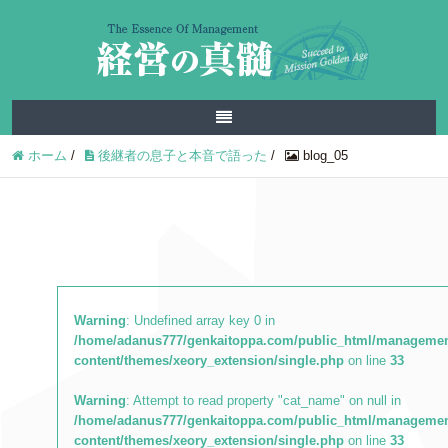
ホーム
/
後継者の息子と本音で語った
/
blog_05
Warning
: Undefined array key 0 in
/home/adanus777/genkaitoppa.com/public_html/managemen
content/themes/xeory_extension/single.php
on line
33
Warning
: Attempt to read property "cat_name" on null in
/home/adanus777/genkaitoppa.com/public_html/managemen
content/themes/xeory_extension/single.php
on line
33