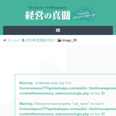
ホーム
/
2019年度開催日程
/
image_08
Warning
: Undefined array key 0 in
/home/adanus777/genkaitoppa.com/public_html/managemen
content/themes/xeory_extension/single.php
on line
33
Warning
: Attempt to read property "cat_name" on null in
/home/adanus777/genkaitoppa.com/public_html/managemen
content/themes/xeory_extension/single.php
on line
33