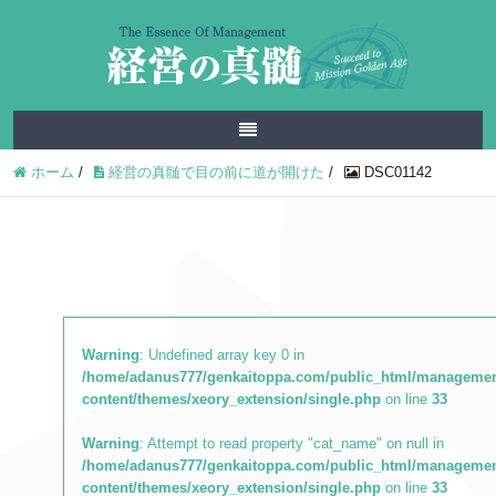
ホーム
/
経営の真髄で目の前に道が開けた
/
DSC01142
Warning
: Undefined array key 0 in
/home/adanus777/genkaitoppa.com/public_html/managemen
content/themes/xeory_extension/single.php
on line
33
Warning
: Attempt to read property "cat_name" on null in
/home/adanus777/genkaitoppa.com/public_html/managemen
content/themes/xeory_extension/single.php
on line
33