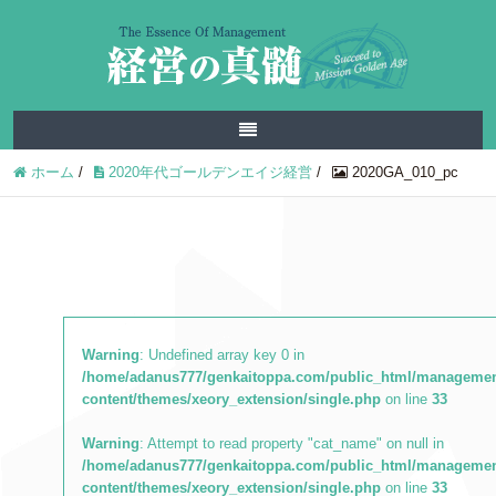
ホーム
/
2020年代ゴールデンエイジ経営
/
2020GA_010_pc
Warning
: Undefined array key 0 in
/home/adanus777/genkaitoppa.com/public_html/managemen
content/themes/xeory_extension/single.php
on line
33
Warning
: Attempt to read property "cat_name" on null in
/home/adanus777/genkaitoppa.com/public_html/managemen
content/themes/xeory_extension/single.php
on line
33