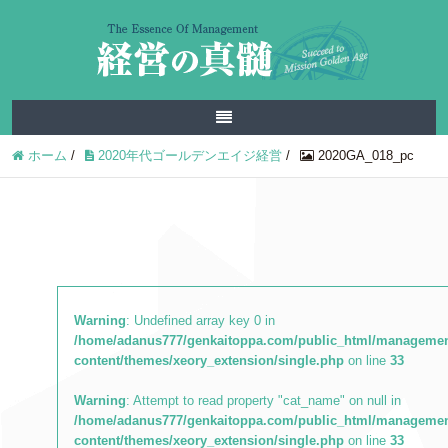
ホーム
/
2020年代ゴールデンエイジ経営
/
2020GA_018_pc
Warning
: Undefined array key 0 in
/home/adanus777/genkaitoppa.com/public_html/managemen
content/themes/xeory_extension/single.php
on line
33
Warning
: Attempt to read property "cat_name" on null in
/home/adanus777/genkaitoppa.com/public_html/managemen
content/themes/xeory_extension/single.php
on line
33